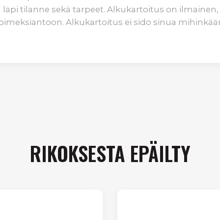
äpi tilanne sekä tarpeet. Alkukartoitus on ilmainen, 
oimeksiantoon. Alkukartoitus ei sido sinua mihinkää
RIKOKSESTA EPÄILTY