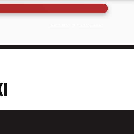
LAKIASIAT PITÄJÄNMÄKI
KI