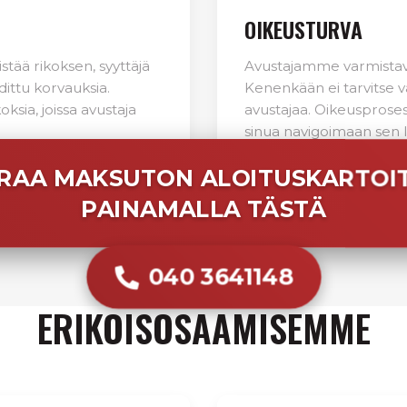
OIKEUSTURVA
istää rikoksen, syyttäjä
Avustajamme varmistavat
dittu korvauksia.
Kenenkään ei tarvitse v
oksia, joissa avustaja
avustajaa. Oikeusprose
sinua navigoimaan sen l
RAA MAKSUTON ALOITUSKARTOI
PAINAMALLA TÄSTÄ
040 3641148
ERIKOISOSAAMISEMME