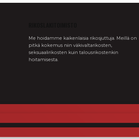
RIKOSLAKITOIMISTO
Me hoidamme kaikenlaisia rikosjuttuja. Meillä on
pitkä kokemus niin väkivaltarikosten,
seksuaalirikosten kuin talousrikostenkin
hoitamisesta.
Siirry
sisältöön