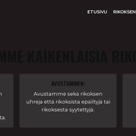
ETUSIVU
RIKOKSEN
MME KAIKENLAISIA RIK
AVUSTAMINEN:
n
Avustamme sekä rikoksen
uhreja että rikoksista epäiltyjä tai
rikoksesta syytettyjä.
ta.