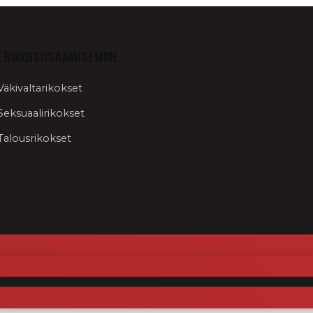
ERIKOISOSAAMISEMME
Väkivaltarikokset
Seksuaalirikokset
Talousrikokset