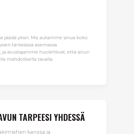
tse jäädä yksin. Me autamme sinua koko
ityisen tärkeässä asemassa
 ja avustajamme huolehtivat, että sinun
la mahdollisella tavalla.
 AVUN TARPEESI YHDESSÄ
lakimiehen kanssa ja