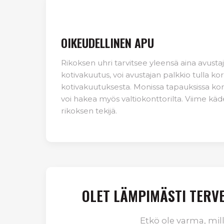
OIKEUDELLINEN APU
Rikoksen uhri tarvitsee yleensä aina avustaja
kotivakuutus, voi avustajan palkkio tulla ko
kotivakuutuksesta. Monissa tapauksissa kor
voi hakea myös valtiokonttorilta. Viime kä
rikoksen tekijä.
OLET LÄMPIMÄSTI TERVE
Etkö ole varma, mil