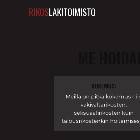
RIKOS
LAKITOIMISTO
ME HOIDA
KOKEMUS:
Meillä on pitkä kokemus nii
väkivaltarikosten,
seksuaalirikosten kuin
talousrikostenkin hoitamises