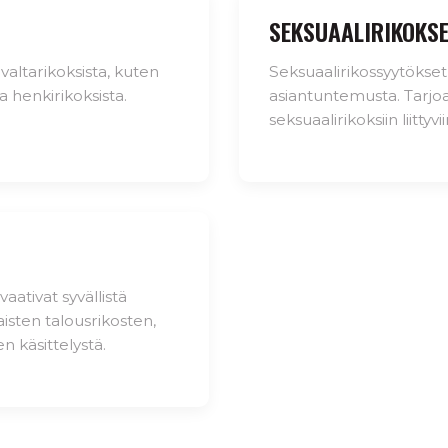
SEKSUAALIRIKOKS
valtarikoksista, kuten
Seksuaalirikossyytökset 
a henkirikoksista.
asiantuntemusta. Tarjo
seksuaalirikoksiin liittyv
aativat syvällistä
isten talousrikosten,
n käsittelystä.