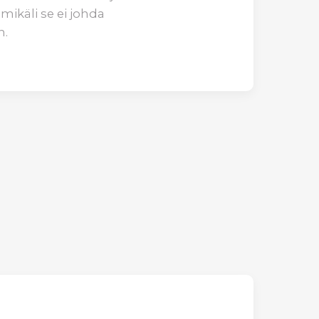
mikäli se ei johda
n.