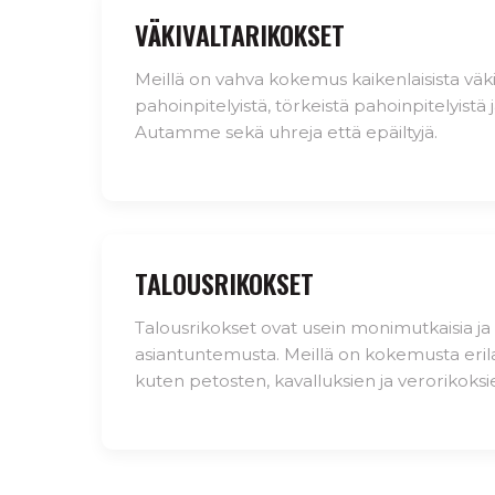
VÄKIVALTARIKOKSET
Meillä on vahva kokemus kaikenlaisista väki
pahoinpitelyistä, törkeistä pahoinpitelyistä j
Autamme sekä uhreja että epäiltyjä.
TALOUSRIKOKSET
Talousrikokset ovat usein monimutkaisia ja v
asiantuntemusta. Meillä on kokemusta erila
kuten petosten, kavalluksien ja verorikoksie