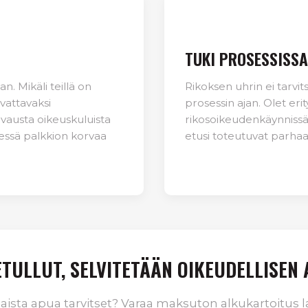
TUKI PROSESSISSA
n. Mikäli teillä on
Rikoksen uhrin ei tarvi
rvattavaksi
prosessin ajan. Olet er
vausta oikeuskuluista
rikosoikeudenkäynnissä,
dessä palkkion korvaa
etusi toteutuvat parhaal
TULLUT, SELVITETÄÄN OIKEUDELLISEN
laista apua tarvitset? Varaa maksuton alkukartoitus 