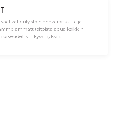
ET
vaativat erityistä hienovaraisuutta ja
amme ammattitaitoista apua kaikkiin
iin oikeudellisiin kysymyksiin.